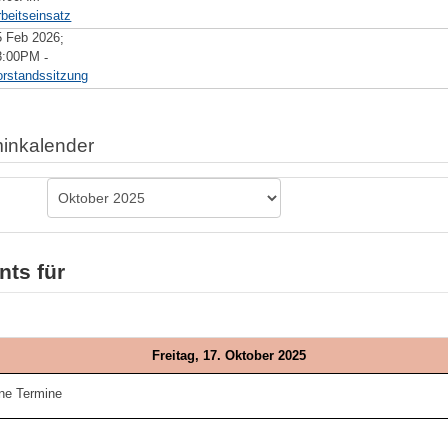
rbeitseinsatz
5 Feb 2026
;
8:00PM
-
orstandssitzung
inkalender
nts für
Freitag, 17. Oktober 2025
ne Termine