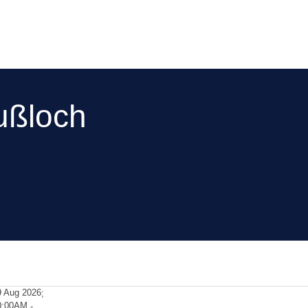
ußloch
9 Aug 2026
;
0:00AM
-