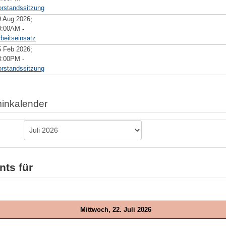
orstandssitzung
9 Aug 2026
;
0:00AM
-
rbeitseinsatz
5 Feb 2026
;
8:00PM
-
orstandssitzung
inkalender
nts für
Mittwoch, 22. Juli 2026