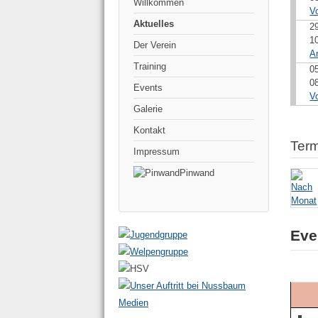
Willkommen
V
Aktuelles
2
1
Der Verein
A
Training
0
0
Events
V
Galerie
Kontakt
Term
Impressum
Pinwand
Eve