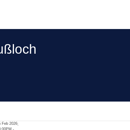
ußloch
5 Feb 2026
;
8:00PM
-