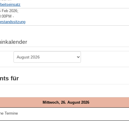
rbeitseinsatz
5 Feb 2026
;
8:00PM
-
orstandssitzung
inkalender
nts für
Mittwoch, 26. August 2026
ne Termine