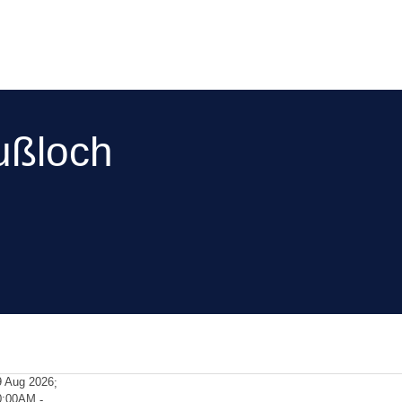
ußloch
9 Aug 2026
;
0:00AM
-