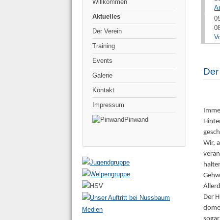
Willkommen
A
Aktuelles
0
0
Der Verein
V
Training
Events
Der
Galerie
Kontakt
Impressum
Immer
Pinwand
Hinte
gesch
Wir, 
veran
halte
Gehwe
Aller
Der H
domes
sogar