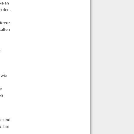
nke an
erden.
 Kreuz
talten
.
 wie
.
ie
en
de und
as ihm