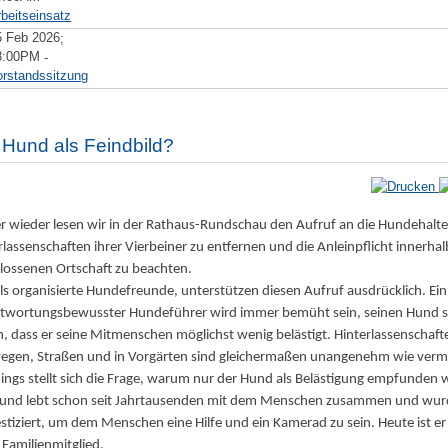
rbeitseinsatz
5 Feb 2026
;
8:00PM
-
orstandssitzung
 Hund als Feindbild?
 wieder lesen wir in der Rathaus-Rundschau den Aufruf an die Hundehalter
rlassenschaften ihrer Vierbeiner zu entfernen und die Anleinpflicht innerhal
lossenen Ortschaft zu beachten.
als organisierte Hundefreunde, unterstützen diesen Aufruf ausdrücklich. Ein
twortungsbewusster Hundeführer wird immer bemüht sein, seinen Hund s
n, dass er seine Mitmenschen möglichst wenig belästigt. Hinterlassenschaft
gen, Straßen und in Vorgärten sind gleichermaßen unangenehm wie verm
dings stellt sich die Frage, warum nur der Hund als Belästigung empfunden 
und lebt schon seit Jahrtausenden mit dem Menschen zusammen und wu
tiziert, um dem Menschen eine Hilfe und ein Kamerad zu sein. Heute ist er
 Familienmitglied.