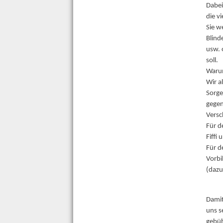
Dabei
die v
Sie w
Blind
usw. 
soll.
Waru
Wir a
Sorge
gegen
Versc
Für d
Fiffi
Für d
Vorbi
(dazu
Damit
uns s
gebüh