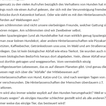
gensatz zu den vielen Aufrufen bezüglich des Verhaltens von Hunden hat 
dings noch nie einen Aufruf gelesen, der sich mit der Verunreinigung fremde
stücke durch Katzenkot befasst. Oder wie sieht es mit den Hinterlassensch
ferden auf Waldwegen aus?
am schlimmsten sind nicht unsere vierbeinigen Freunde, welcher Gattung s
ören mögen. Am schlimmsten sind wir Zweibeiner selbst.
ielen Spaziergängen (und als Hundehalter hat man wirklich genug Spazierg
 man zwar keinen Hundekot, aber andere Hinterlassenschaften wie Pizzakar
iktüten, Kaffeebecher, Getränkedosen usw.usw, im Wald und am Straßenra
liegen. Das ist kein biologischer Abfall wie etwa Tierkot. Sie wurden auch n
inem biologischen Bedürfnis heraus dort abgeladen. Nein, dieser Abfall wu
st dorthin getragen und weggeworfen. Vom vermeintlich einzig
nftgesteuerten Lebewesen, das es auf diesem Planeten gibt. Und genau di
esen regt sich über die "Abfälle" der Mitlebewesen auf!
interlassenschaften von Hund, Katze und Co. sind nach wenigen Tagen von a
r verschwunden. Die Hinterlassenschaften der Menschen überdauern z.T.
ationen.
 wird also immer wieder explizit auf den Hunden herumgehackt? Weil er 
Staats wegen" als einziges Haustier schlechter gestellt wird als alle anderen? 
amer weise das einzige Tier, das besteuert wird!