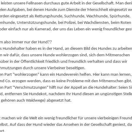
 leisten unsere Fellnasen durchaus gute Arbeit in der Gesellschaft. Man de
ielen Aufgaben, bei denen Hunde zum Dienste der Menschheit eingesetzt w
erden eingesetzt als Rettungshunde, Suchhunde, Wachhunde, Spürhunde,
enhunde, Unterstützungshunde, bei Polizei, bei Wachdiensten, beim Roten
oder einfach nur als Kamerad, der uns das Leben ein wenig freundlicher ges
m also immer nur der Hund??
ls Hundehalter haben es in der Hand, an diesem Bild des Hundes zu arbeiten
n wir dafür, dass unsere Hunde wohlerzogen sind, sich dem Mitmenschen
über in der Öffentlichkeit friedlich und freundlich verhalten und dass wir
hmutzungen durch unsere Vierbeiner beseitigen.
en Part "wohlerzogen" kann ein Hundeverein helfen. Hier kann man lernen,
 und Co. erzogen werden, dass es keine Probleme mit den Mitmenschen gibt
en Part "Verschmutzungen" hilft nur der Appell an die Hundehalter: Seien S
ld, entfernen Sie Hundekot, nachdem Ihr Hund diesen an ungünstigen Stell
 gehören auch Waldwege) abgesetzt hat.
 machen wir die Welt ein wenig freundlicher für unsere vierbeinigen Freun
elbst. Auf dass der Hund wieder das Ansehen in der Gesellschaft geniest, d
rt.