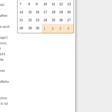
7
8
9
10
11
12
13
man
r
14
15
16
17
18
19
20
aften
21
22
23
24
25
26
27
ie auch
28
29
30
1
2
3
4
änge!)
tons,
d
icht
rde
eses
lleine
schon
Er ist