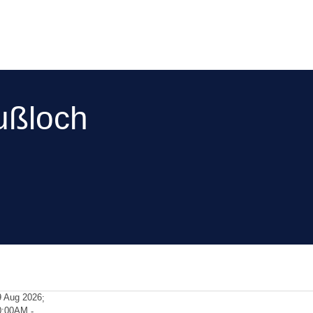
ußloch
9 Aug 2026
;
0:00AM
-