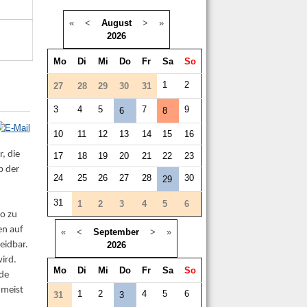
«
<
August
>
»
2026
Mo
Di
Mi
Do
Fr
Sa
So
1
2
27
28
29
30
31
3
4
5
7
9
6
8
10
11
12
13
14
15
16
, die
17
18
19
20
21
22
23
b der
24
25
26
27
28
30
29
31
1
2
3
4
5
6
o zu
en auf
«
<
September
>
»
2026
eidbar.
wird.
Mo
Di
Mi
Do
Fr
Sa
So
rde
 meist
1
2
4
5
6
31
3