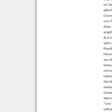
Im Ge
aller
Grund
von P
Aber 
angeh
Auf v
sieht
Plast
herum
aus e
bewus
vernu
Lebew
Die H
wiede
Gener
Warum
"von 
selts