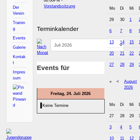
08:00PM
-
Vorstandssitzung
Der
Mo
Di
Mi
Verein
29
30
1
Trainin
Terminkalender
g
6
7
8
Events
13
14
15
Galerie
20
21
22
Kontak
t
27
28
29
Events für
Impres
sum
«
<
August
2026
Freitag, 24. Juli 2026
Pinwan
Mo
Di
Mi
d
Keine Termine
27
28
29
3
4
5
10
11
12