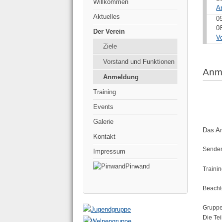
Willkommen
A
Aktuelles
0
0
Der Verein
V
Ziele
Vorstand und Funktionen
Anm
Anmeldung
Training
Events
Galerie
Das An
Kontakt
Senden
Impressum
Pinwand
Traini
Beacht
Gruppe
Die Tei