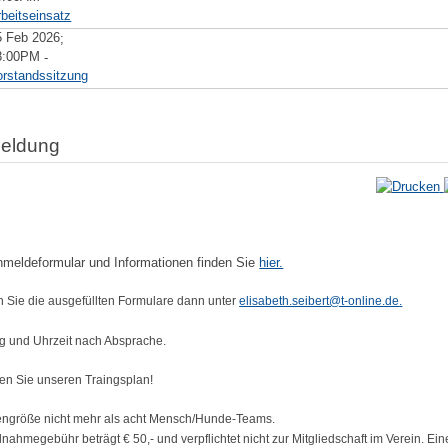
rbeitseinsatz
5 Feb 2026
;
8:00PM
-
orstandssitzung
eldung
meldeformular und Informationen finden Sie
hier.
 Sie die ausgefüllten Formulare dann unter
elisabeth.seibert@t-online.de
.
ng und Uhrzeit nach Absprache.
en Sie unseren Traingsplan!
ngröße nicht mehr als acht Mensch/Hunde-Teams.
lnahmegebühr beträgt € 50,- und verpflichtet nicht zur Mitgliedschaft im Verein. Ein