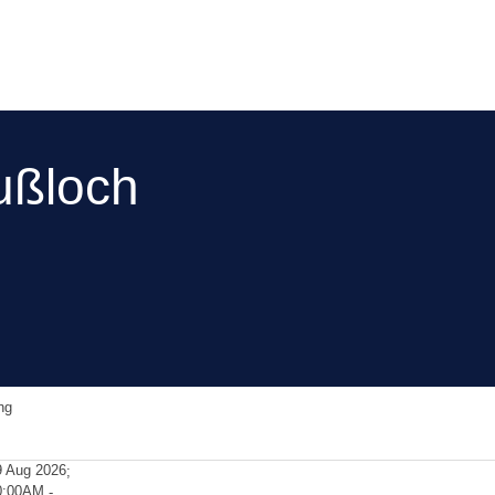
ußloch
ng
9 Aug 2026
;
0:00AM
-