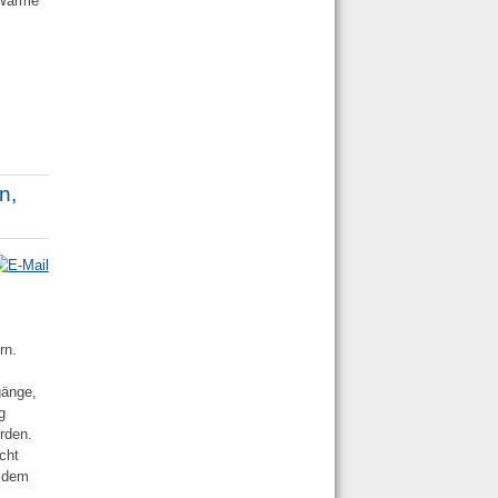
e Wärme
n,
rn.
gänge,
g
rden.
icht
tzdem