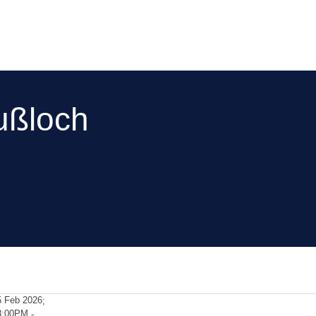
ußloch
5 Feb 2026
;
8:00PM
-