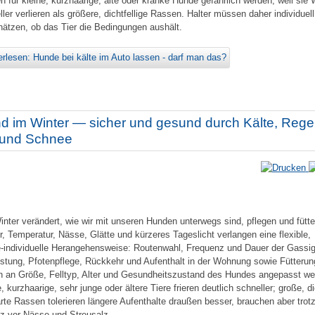
n für kleine, kurzhaarige, alte oder kranke Hunde gefährlich werden, weil si
ller verlieren als größere, dichtfellige Rassen. Halter müssen daher individuell
hätzen, ob das Tier die Bedingungen aushält.
erlesen: Hunde bei kälte im Auto lassen - darf man das?
d im Winter — sicher und gesund durch Kälte, Rege
 und Schnee
inter verändert, wie wir mit unseren Hunden unterwegs sind, pflegen und fütte
r, Temperatur, Nässe, Glätte und kürzeres Tageslicht verlangen eine flexible,
‑individuelle Herangehensweise: Routenwahl, Frequenz und Dauer der Gassi
stung, Pfotenpflege, Rückkehr und Aufenthalt in der Wohnung sowie Fütterun
en an Größe, Felltyp, Alter und Gesundheitszustand des Hundes angepasst we
, kurzhaarige, sehr junge oder ältere Tiere frieren deutlich schneller; große, d
rte Rassen tolerieren längere Aufenthalte draußen besser, brauchen aber tro
z vor Nässe und Streusalz.