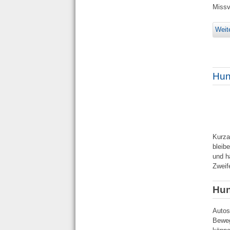
Missv
Weit
Hun
Kurza
bleib
und h
Zweif
Hun
Autos
Beweg