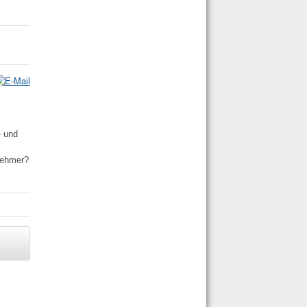
- und
nehmer?