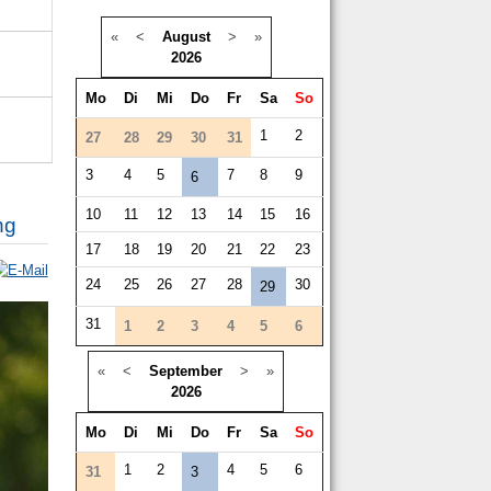
«
<
August
>
»
2026
Mo
Di
Mi
Do
Fr
Sa
So
1
2
27
28
29
30
31
3
4
5
7
8
9
6
10
11
12
13
14
15
16
ng
17
18
19
20
21
22
23
24
25
26
27
28
30
29
31
1
2
3
4
5
6
«
<
September
>
»
2026
Mo
Di
Mi
Do
Fr
Sa
So
1
2
4
5
6
31
3