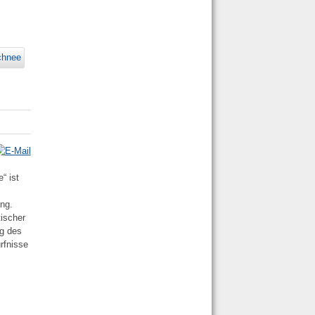
chnee
“ ist
ung.
tischer
ng des
rfnisse