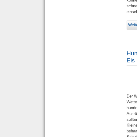
könne
schne
einsc
Weit
Hun
Eis
Der W
Wette
hunde
Ausrü
sollt
Kleine
behaa
Schut