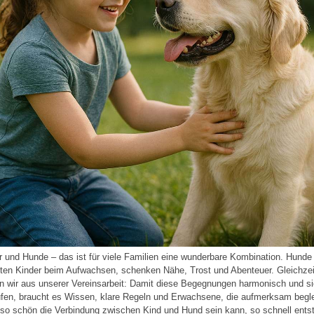
r und Hunde – das ist für viele Familien eine wunderbare Kombination. Hunde
iten Kinder beim Aufwachsen, schenken Nähe, Trost und Abenteuer. Gleichzei
n wir aus unserer Vereinsarbeit: Damit diese Begegnungen harmonisch und s
ufen, braucht es Wissen, klare Regeln und Erwachsene, die aufmerksam begle
so schön die Verbindung zwischen Kind und Hund sein kann, so schnell ents