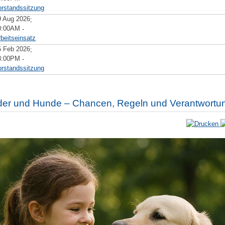
orstandssitzung
9 Aug 2026
;
0:00AM
-
rbeitseinsatz
5 Feb 2026
;
8:00PM
-
orstandssitzung
der und Hunde – Chancen, Regeln und Verantwortu