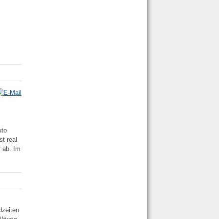
uto
st real
r ab. Im
dzeiten