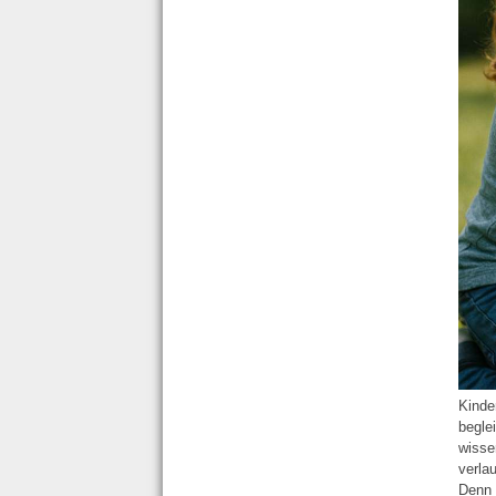
Kinde
begle
wisse
verla
Denn 