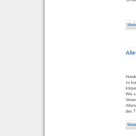
Weit
Alt
Hunde
zu ku
körpe
Wie s
Veran
Alter
des T
Weit