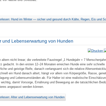
erlesen: Hund im Winter — sicher und gesund durch Kälte, Regen, Eis und S
er und Lebenserwartung von Hunden
 altern nicht linear; die verbreitete Faustregel „1 Hundejahr = 7 Menschenjahre
rz gedacht. In den ersten 12–24 Monaten erreichen Hunde eine sehr schnelle
rliche und geistige Reife, danach verlangsamt sich die relative Altersentwickl
chnell ein Hund danach altert, hängt vor allem von Körpergröße, Rasse, gene
lagung und Lebensumständen ab. Für Halter ist eine realistische Einschätzu
s wichtig, damit Vorsorge, Ernährung und Bewegung an die tatsächlichen Bedü
ieres angepasst werden können.
erlesen: Alter und Lebenserwartung von Hunden