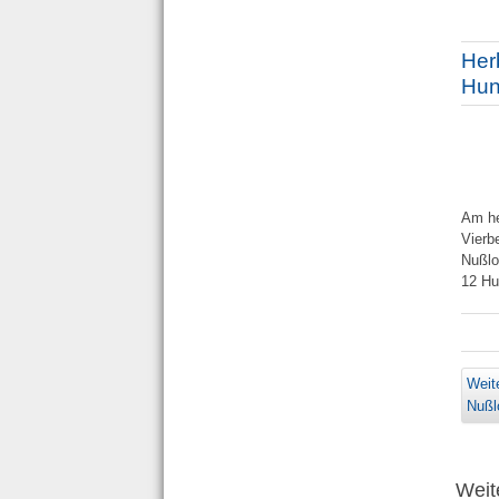
Her
Hun
Am he
Vierb
Nußlo
12 Hu
Weit
Nußl
Weite