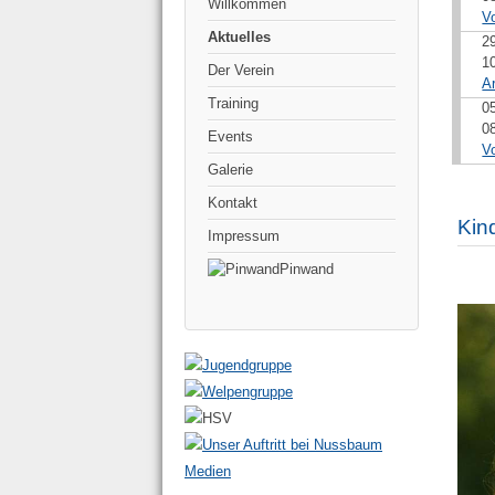
Willkommen
V
Aktuelles
2
1
Der Verein
A
Training
0
0
Events
V
Galerie
Kontakt
Kin
Impressum
Pinwand